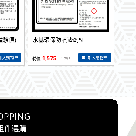
體驗價)
水基環保防噴渣劑5L
(請
1,575
9
加入購物車
加入購物車
1,785
OPPING
組件選購