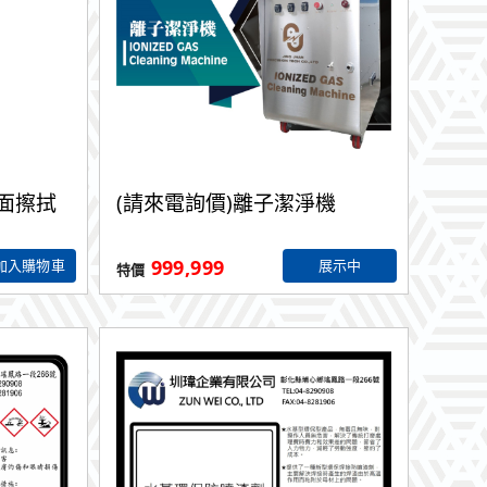
表面擦拭
(請來電詢價)離子潔淨機
(請
液 1L
999,999
9
加入購物車
展示中