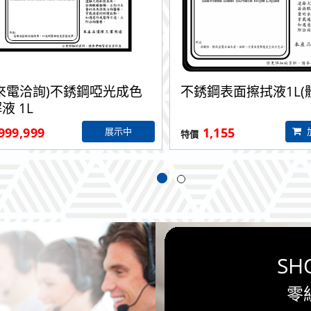
來電洽詢)不銹鋼啞光成色
不銹鋼表面擦拭液1L(
液 1L
999,999
1,155
展示中
SH
零