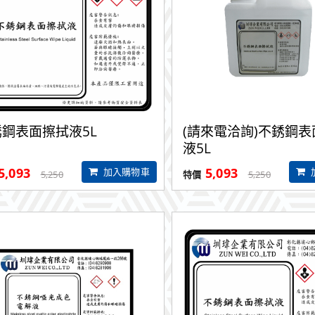
鋼表面擦拭液5L
(請來電洽詢)不銹鋼
液5L
5,093
5,093
加入購物車
5,250
5,250