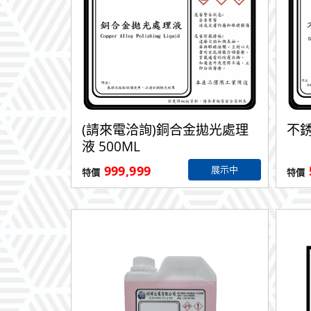
(請來電洽詢)銅合金拋光處理
不銹
液 500ML
999,999
展示中