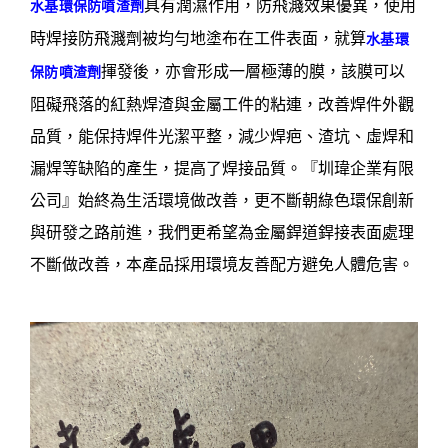
具有潤濕作用，防飛濺效果優異，使用
水基環保防噴渣劑
時焊接防飛濺劑被均勻地塗布在工件表面，就算
水基環
揮發後，亦會形成一層極薄的膜，該膜可以
保防噴渣劑
阻礙飛落的紅熱焊渣與金屬工件的粘連，改善焊件外觀
品質，能保持焊件光潔平整，減少焊疤、渣坑、虛焊和
漏焊等缺陷的產生，提高了焊接品質。『圳瑋企業有限
公司』始終為生活環境做改善，更不斷朝綠色環保創新
與研發之路前進，我們更希望為金屬銲道銲接表面處理
不斷做改善，本產品採用環境友善配方避免人體危害。