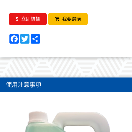
本產品屬於環保型產品，無毒且氣味小，對操作人員
立即結帳
我要選購
無危害。
良好的附著效果使表面形成的薄層具有出色的防銲渣
附著功效
Facebook
Twitter
Share
本產品有優越的水解能力，銲接完可直接進行鍍鋅處
理或表面烤漆。
水基環保防噴渣劑具有良好的抗腐蝕能力
歡迎來電洽詢 04-82909208
使用注意事項