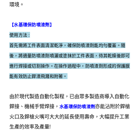
環境。
【
水基環保防噴渣劑
】
使用方法 :
首先需將工件表面清潔乾淨，確保防噴渣劑能均勻覆蓋。隨
後，將適量防噴渣劑噴灑或塗抹於工件表面，待其乾燥後即可
進行焊接或切割操作。在操作過程中，防噴渣劑形成的保護膜
能有效防止銲渣飛濺和附著。
由於現代製造自動化製程，已由眾多製造商導入自動化
銲接、機械手臂焊接，
亦能沾附於銲槍
水基環保防噴渣劑
火口及銲槍火嘴可大大的延長使用壽命，大幅提升工業
生產的效率及產量!