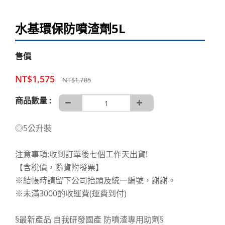
水基環保防噴渣劑5L
售價
NT$1,575
NT$1,785
商品數量 :
◎5公升裝
注意事項:收到訂單後七個工作天出貨!
【含稅價，隨貨附發票】
※結帳時請留下公司抬頭及統一編號，謝謝。
※未滿3000酌收運費(運費到付)
§最新產品 自我研發國產 防噴渣專用助劑§