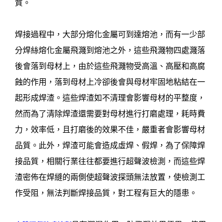
質。
焊接過程中，大部分熔化金屬可到達熔池，而有一少部
分焊絲熔化金屬飛濺到熔池之外，這些飛濺物四處濺落
後會落到母材上，由於這些飛濺物受高溫、高壓和高腐
蝕的作用，落到母材上冷卻後會與母材牢固地粘結在一
起形成焊渣。這些焊渣如不清理會影響母材的平整度，
然而為了清除焊渣還需要對母材進行打磨處理，耗時費
力，效率低，且打磨後的效果不佳，嚴重者會影響母材
品質。此外，焊渣可能會造成虛焊、假焊，為了保障焊
接品質，相關行業往往都要進行超聲波檢測，而這些焊
渣密佈在焊縫的兩側使超聲波探頭無法放置，使檢測工
作受阻，無法判斷焊接品質，對工程有巨大的隱患。