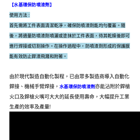
【
水基環保防噴渣劑
】
使用方法 :
首先需將工件表面清潔乾淨，確保防噴渣劑能均勻覆蓋。隨
後，將適量防噴渣劑噴灑或塗抹於工件表面，待其乾燥後即可
進行焊接或切割操作。在操作過程中，防噴渣劑形成的保護膜
能有效防止銲渣飛濺和附著。
由於現代製造自動化製程，已由眾多製造商導入自動化
銲接、機械手臂焊接，
亦能沾附於銲槍
水基環保防噴渣劑
火口及銲槍火嘴可大大的延長使用壽命，大幅提升工業
生產的效率及產量!