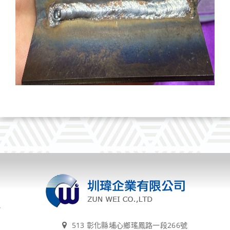
513 彰化縣埔心鄉瑤鳳路一段266號