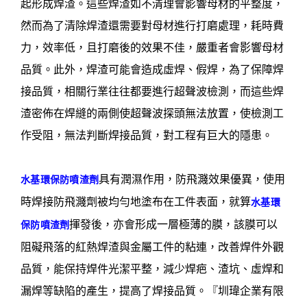
起形成焊渣。這些焊渣如不清理會影響母材的平整度，
然而為了清除焊渣還需要對母材進行打磨處理，耗時費
力，效率低，且打磨後的效果不佳，嚴重者會影響母材
品質。此外，焊渣可能會造成虛焊、假焊，為了保障焊
接品質，相關行業往往都要進行超聲波檢測，而這些焊
渣密佈在焊縫的兩側使超聲波探頭無法放置，使檢測工
作受阻，無法判斷焊接品質，對工程有巨大的隱患。
具有潤濕作用，防飛濺效果優異，使用
水基環保防噴渣劑
時焊接防飛濺劑被均勻地塗布在工件表面，就算
水基環
揮發後，亦會形成一層極薄的膜，該膜可以
保防噴渣劑
阻礙飛落的紅熱焊渣與金屬工件的粘連，改善焊件外觀
品質，能保持焊件光潔平整，減少焊疤、渣坑、虛焊和
漏焊等缺陷的產生，提高了焊接品質。『圳瑋企業有限