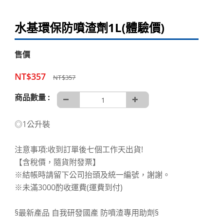
水基環保防噴渣劑1L(體驗價)
售價
NT$357
NT$357
商品數量 :
◎1公升裝
注意事項:收到訂單後七個工作天出貨!
【含稅價，隨貨附發票】
※結帳時請留下公司抬頭及統一編號，謝謝。
※未滿3000酌收運費(運費到付)
§最新產品 自我研發國產 防噴渣專用助劑§