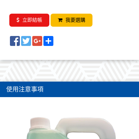
本產品屬於環保型產品，無毒且氣味小，對操作人員
立即結帳
我要選購
無危害。
良好的附著效果使表面形成的薄層具有出色的防銲渣
附著功效
Facebook
Twitter
Google+
Share
本產品有優越的水解能力，銲接完可直接進行鍍鋅處
理或表面烤漆。
水基環保防噴渣劑具有良好的抗腐蝕能力
歡迎來電洽詢 04-82909208
使用注意事項